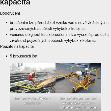
kapacita
Doporučení:
broušením lze předcházet vzniku vad u nově vkládaných i
provozovaných součástí výhybek a kolejnic
včasnou diagnostikou a broušením lze výrazně prodloužit
životnost pojížděných součástí výhybek a kolejnic
Použitelná kapacita:
5 brousících čet
Broušení jazyka výhybky –
Brousící rám pro broušení
brousící rám
přední části jazyka (i v
odlehlé poloze) a broušení