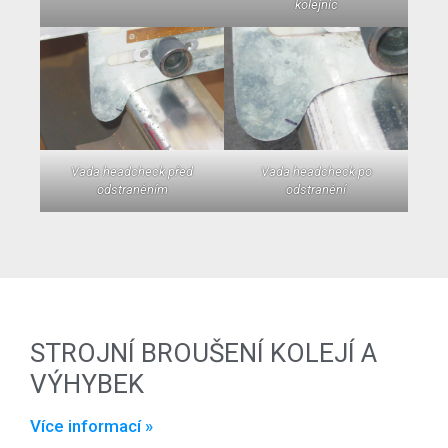
kolejnic
Vada headcheck před
Vada headcheck po
odstraněním
odstranění
STROJNÍ BROUŠENÍ KOLEJÍ A
VÝHYBEK
Více informací »