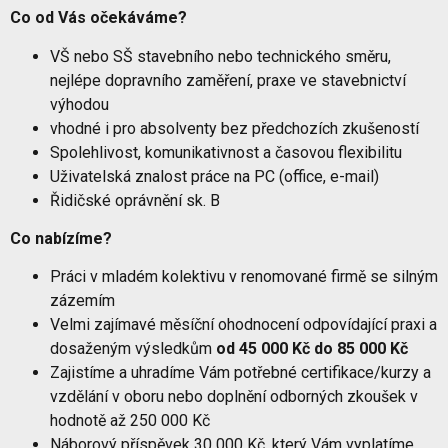
Co od Vás očekáváme?
VŠ nebo SŠ stavebního nebo technického směru,
nejlépe dopravního zaměření, praxe ve stavebnictví
výhodou
vhodné i pro absolventy bez předchozích zkušeností
Spolehlivost, komunikativnost a časovou flexibilitu
Uživatelská znalost práce na PC (office, e-mail)
Řidičské oprávnění sk. B
Co nabízíme?
Práci v mladém kolektivu v renomované firmě se silným
zázemím
Velmi zajímavé měsíční ohodnocení odpovídající praxi a
dosaženým výsledkům
od 45 000 Kč do 85 000 Kč
Zajistíme a uhradíme Vám potřebné certifikace/kurzy a
vzdělání v oboru nebo doplnění odborných zkoušek v
hodnotě až 250 000 Kč
Náborový příspěvek 30 000 Kč, který Vám vyplatíme